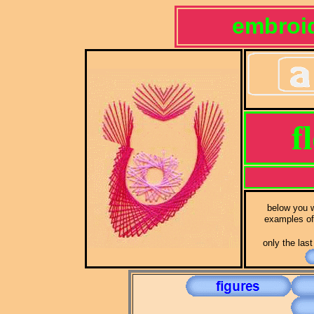
embroi
f
below you wi
examples of 
only the las