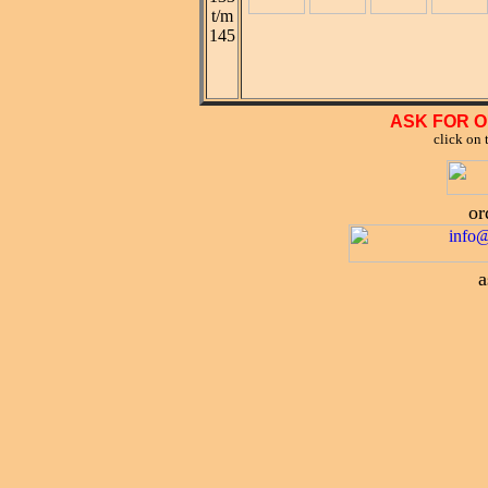
t/m
145
ASK FOR O
click on 
or
a