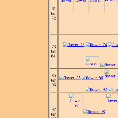
61
t/m
72
73
t/m
84
85
t/m
96
97
t/m