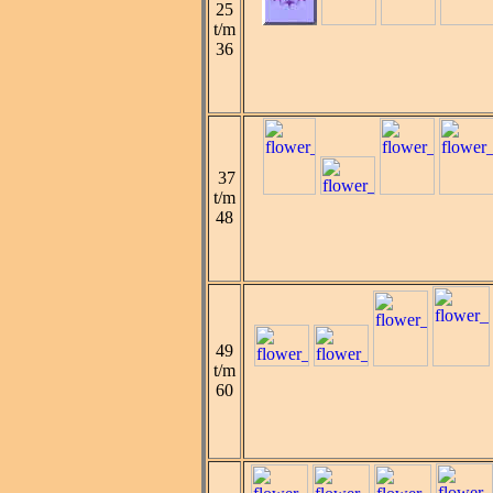
25
t/m
36
37
t/m
48
49
t/m
60