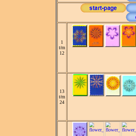
1
t/m
12
13
t/m
24